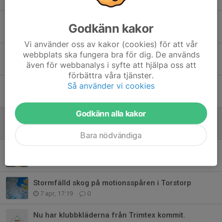
29 maj, 15:54
0
Klubbstugan Torstorp är stängd onsdagen den 27 maj
Godkänn kakor
23 maj, 19:04
0
Vi använder oss av kakor (cookies) för att vår
webbplats ska fungera bra för dig. De används
Norrköpingsstafetten
även för webbanalys i syfte att hjälpa oss att
19 maj, 20:18
0
förbättra våra tjänster.
Så använder vi cookies
Vinnare Stödsektionen april månad
20 apr, 20:27
0
Godkänn alla kakor
Vårstädning i Torstorp måndag 27 april
14 apr, 16:48
0
Bara nödvändiga
5:ans motionsspår i Torstorp är öppen igen
9 apr, 19:19
0
Stormfälld skog på motionsspåren i Torstorp
7 apr, 17:19
0
Nu har klubbkläderna från Trimtex kommit.