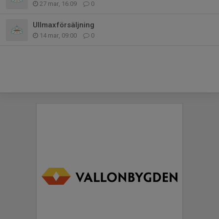
27 mar, 16:09
0
Ullmaxförsäljning
14 mar, 09:00
0