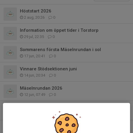
Höststart 2026
2 aug, 20:26
0
Information om öppet tider i Torstorp
29 jul, 22:35
0
Sommarens första Mäselnrundan i sol
17 jun, 20:41
0
Vinnare Stödsektionen juni
14 jun, 20:34
0
Mäselnrundan 2026
12 jun, 07:49
0
Vinnare i stödsektionen maj
31 maj, 20:13
0
Ullmax