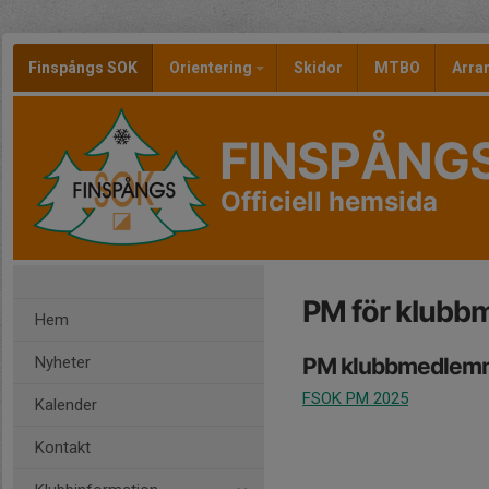
Finspångs SOK
Orientering
Skidor
MTBO
Arr
FINSPÅNG
Officiell hemsida
PM för klub
Hem
Nyheter
PM klubbmedlem
FSOK PM 2025
Kalender
Kontakt