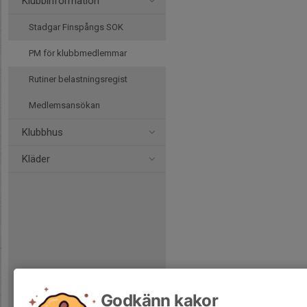
Klubbinformation
Stadgar Finspångs SOK
PM för klubbmedlemmar
Rutiner belastningsregist
Medlemsansökan
Klubbhus
Kläder
Godkänn kakor