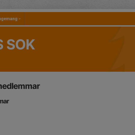
angemang
S SOK
bmedlemmar
mar