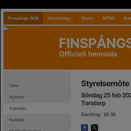
Finspångs SOK
Orientering
Skidor
MTBO
Ar
FINSPÅNG
Officiell hemsida
Styrelsemöte
Hem
Söndag 25 feb 20
Nyheter
Torstorp
Kalender
Samling: 18:30
Kontakt