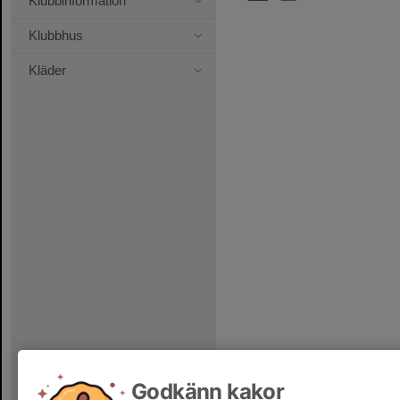
Klubbinformation
Klubbhus
Kläder
Godkänn kakor