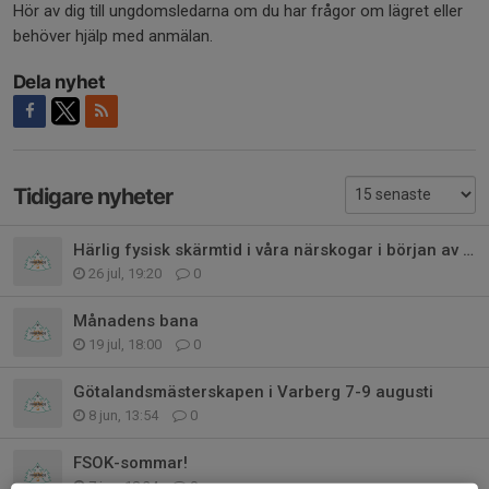
Hör av dig till ungdomsledarna om du har frågor om lägret eller
behöver hjälp med anmälan.
Dela nyhet
Tidigare nyheter
Härlig fysisk skärmtid i våra närskogar i början av augusti
26 jul, 19:20
0
Månadens bana
19 jul, 18:00
0
Götalandsmästerskapen i Varberg 7-9 augusti
8 jun, 13:54
0
FSOK-sommar!
7 jun, 18:24
0