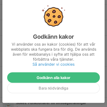
Mossvarvet 2026
28 maj, 08:00
0
Distriktsmatchen Vingåker 5-6 augusti
23 maj, 18:04
0
Godkänn kakor
Ungdomsserien 2026
Vi använder oss av kakor (cookies) för att vår
21 apr, 18:36
0
webbplats ska fungera bra för dig. De används
även för webbanalys i syfte att hjälpa oss att
LOK:s vårtävlingar och Stigtomtakavlen
förbättra våra tjänster.
9 apr, 13:49
0
Så använder vi cookies
Veckans bana
Godkänn alla kakor
26 mar, 08:20
0
NOK-träning på Grosvad 31 mars
Bara nödvändiga
25 mar, 13:33
0
Sökes: Funktionärer till onsdagsträningar