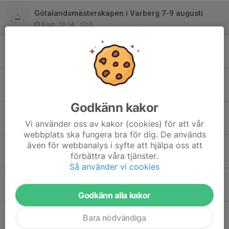
Götalandsmästerskapen i Varberg 7-9 augusti
8 jun, 13:54
0
FSOK-sommar!
7 jun, 18:24
0
Mossvarvet 2026
28 maj, 08:00
0
Godkänn kakor
Distriktsmatchen Vingåker 5-6 augusti
Vi använder oss av kakor (cookies) för att vår
23 maj, 18:04
0
webbplats ska fungera bra för dig. De används
även för webbanalys i syfte att hjälpa oss att
Ungdomsserien 2026
förbättra våra tjänster.
21 apr, 18:36
0
Så använder vi cookies
LOK:s vårtävlingar och Stigtomtakavlen
9 apr, 13:49
0
Godkänn alla kakor
Veckans bana
Bara nödvändiga
26 mar, 08:20
0