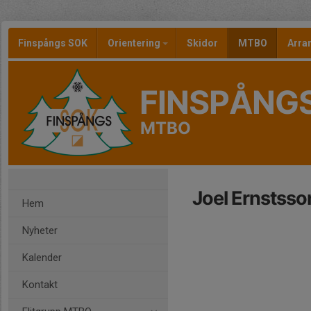
Finspångs SOK
Orientering
Skidor
MTBO
Arr
FINSPÅNG
MTBO
Joel Ernstsso
Hem
Nyheter
Kalender
Kontakt