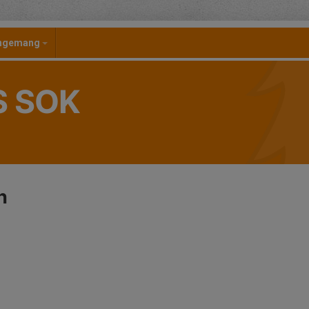
angemang
S SOK
n