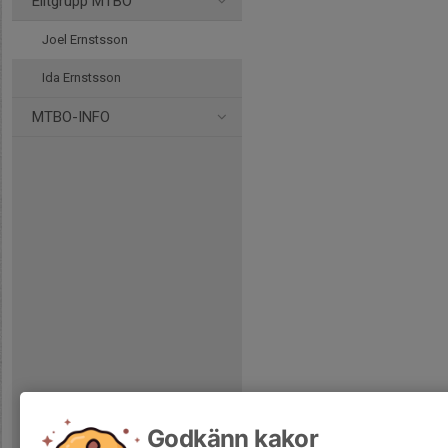
Elitgrupp MTBO
Joel Ernstsson
Ida Ernstsson
MTBO-INFO
Godkänn kakor