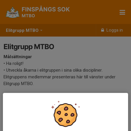
FINSPÅNGS SOK
MTBO
Logga in
Elitgrupp MTBO
Elitgrupp MTBO
Målsättningar
• Ha roligt!
• Utveckla åkarna i elitgruppen i sina olika discipliner.
Elitgruppens medlemmar presenteras här till vänster under
Elitgrupp MTBO.
Stadgar elitgruppen