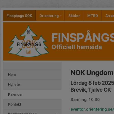
Finspångs SOK
Orientering
Skidor
MTBO
Arr
FINSPÅNG
Officiell hemsida
NOK Ungdoms-
Hem
Lördag 8 feb 2025
Nyheter
Brevik, Tjalve OK
Kalender
Samling: 10:30
Kontakt
eventor.orientering.