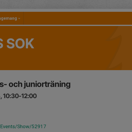
angemang
S SOK
 och juniorträning
, 10:30-12:00
se/Events/Show/52917