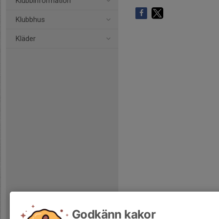
Klubbinformation
Klubbhus
Kläder
Godkänn kakor