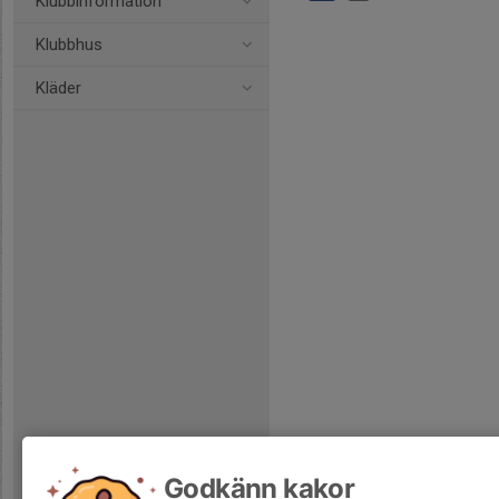
Klubbinformation
Klubbhus
Kläder
Godkänn kakor