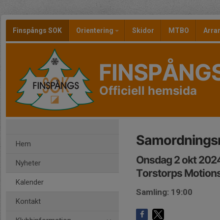
Finspångs SOK
Orientering
Skidor
MTBO
Arr
FINSPÅNG
Officiell hemsida
Samordnings
Hem
Onsdag 2 okt 202
Nyheter
Torstorps Motions
Kalender
Samling: 19:00
Kontakt