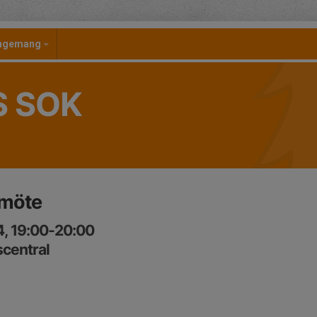
angemang
S SOK
möte
4, 19:00-20:00
central