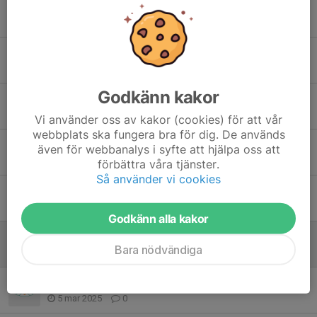
Skidpremiär!
6 jan, 09:12
0
Snötillverkning!!
28 dec 2025
0
Godkänn kakor
Inställd rullskidträning!
16 nov 2025
0
Vi använder oss av kakor (cookies) för att vår
webbplats ska fungera bra för dig. De används
Ändrad starttid för träningar!
även för webbanalys i syfte att hjälpa oss att
8 nov 2025
0
förbättra våra tjänster.
Så använder vi cookies
V.45 startar barmarksträning
22 okt 2025
0
Godkänn alla kakor
Nu startar rullskidträningen
Bara nödvändiga
18 aug 2025
0
Snön smälter!!
5 mar 2025
0