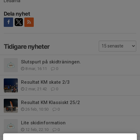
Ledarna
Dela nyhet
Tidigare nyheter
Slutspurt på skidträningen.
8 mar, 16:11
0
Resultat KM skate 2/3
2 mar, 21:42
0
Resultat KM Klassiskt 25/2
26 feb, 10:50
0
Lite skidinformation
12 feb, 22:10
0