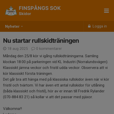
FINSPÅNGS SOK
Skidor
Logga in
Nyheter
Nu startar rullskidträningen
18 aug 2025
0 kommentarer
Måndag den 25/8 kör vi igång rullskidträningarna. Samling
klockan 18:00 på parkeringen vid KL Industri (Norralundsvägen).
Klassiskt jämna veckor och fristil udda veckor. Observera att vi
kör klassiskt första träningen.
Det går bra att hänga med på klassiska rullskidor även när vi kör
fristil och tvärtom. Vi har även ett antal rullskidor för utlåning
(båda klassiskt och fristil), hör av er innan till Fredrik Rylander
(070-884 83 21) så kollar vi att det passar med pjäxor.
Välkomna!!