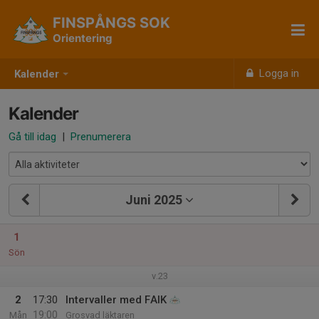
FINSPÅNGS SOK
Orientering
Logga in
Kalender
Kalender
Gå till idag
|
Prenumerera
Juni 2025
1
Sön
v.23
2
17:30
Intervaller med FAIK
19:00
Mån
Grosvad läktaren