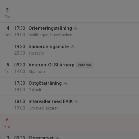
3
Tis
4
17:30
Orienteringsträning
19:00
Ons
Svälthagen, bussbacken
19:30
Samordningsmöte
20:30
Torstorp
5
09:30
Veteran-Ol Stjärnorp
Veteran
14:00
Tor
Stjärnorp
17:30
Östgötaträning
19:00
Pukhult
18:00
Intervaller med FAIK
19:00
Grosvad läktaren
6
Fre
7
09:30
Mossvarvet