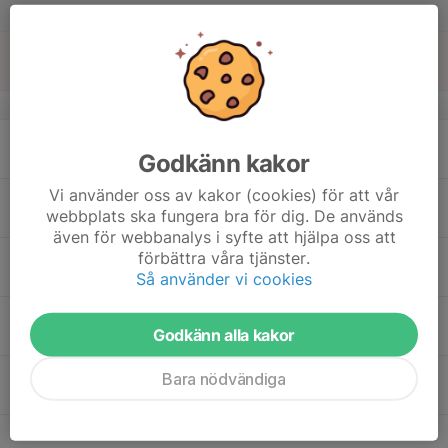
11:00
Lör
Hagsjön
15
Sön
v.25
16
17:30
Intervaller med FAIK
Godkänn kakor
19:00
Mån
Grosvad läktaren
Vi använder oss av kakor (cookies) för att vår
17
webbplats ska fungera bra för dig. De används
Tis
även för webbanalys i syfte att hjälpa oss att
18
09:30
FSOK-Veteranerna
förbättra våra tjänster.
14:00
Så använder vi cookies
Ons
Igelfors
09:30
FSOK-Vet. Luftgevärsskytte
Veteran
Godkänn alla kakor
13:00
Igelfors Bruk
18:00
Mäselnrundan
Bara nödvändiga
19:00
Mäselnbadet
19
18:00
Intervaller med FAIK