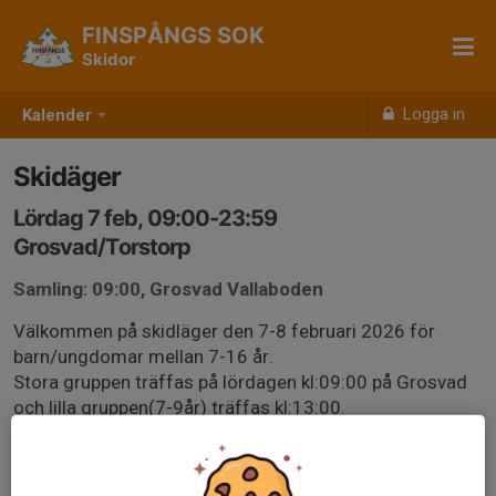
FINSPÅNGS SOK
Skidor
Logga in
Kalender
Skidäger
Lördag 7 feb, 09:00-23:59
Grosvad/Torstorp
Samling: 09:00, Grosvad Vallaboden
Välkommen på skidläger den 7-8 februari 2026 för
barn/ungdomar mellan 7-16 år.
Stora gruppen träffas på lördagen kl:09:00 på Grosvad
och lilla gruppen(7-9år) träffas kl:13:00.
Klubben kommer stå för förtäring under helgen.
Upplägg och vidare information skickas ut via mail till de