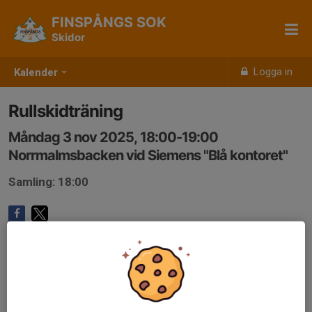
FINSPÅNGS SOK
Skidor
Logga in
Kalender
Rullskidträning
Måndag 3 nov 2025, 18:00-19:00
Norrmalmsbacken vid Siemens "Blå kontoret"
Samling: 18:00