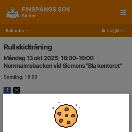
FINSPÅNGS SOK
Skidor
Logga in
Kalender
Rullskidträning
Måndag 13 okt 2025, 18:00-19:00
Norrmalmsbacken vid Siemens "Blå kontoret"
Samling: 18:00