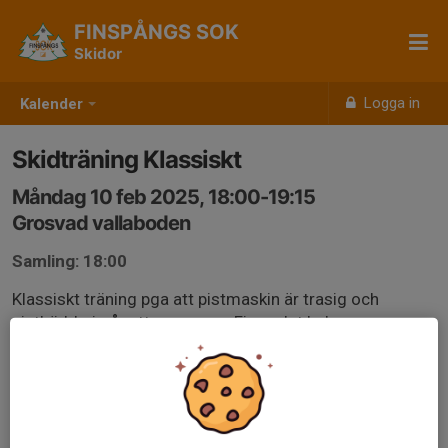
FINSPÅNGS SOK
Skidor
Logga in
Kalender
Skidträning Klassiskt
Måndag 10 feb 2025, 18:00-19:15
Grosvad vallaboden
Samling: 18:00
Klassiskt träning pga att pistmaskin är trasig och
pistbädd ej går att preparera. Finns det behov av
vallningshjälp så kontakta oss ledare.