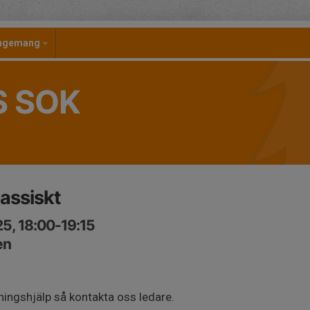
angemang
S SOK
lassiskt
5, 18:00-19:15
en
ningshjälp så kontakta oss ledare.