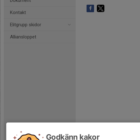
Dokument
Kontakt
Elitgrupp skidor
Alliansloppet
Godkänn kakor