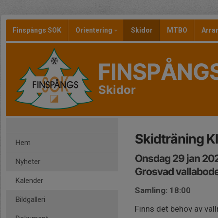
Finspångs SOK
Orientering
Skidor
MTBO
Arr
FINSPÅNG
Skidor
Skidträning K
Hem
Onsdag 29 jan 202
Nyheter
Grosvad vallabod
Kalender
Samling: 18:00
Bildgalleri
Finns det behov av vall