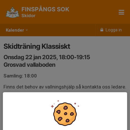
FINSPÅNGS SOK
Skidor
Logga in
Kalender
Skidträning Klassiskt
Onsdag 22 jan 2025, 18:00-19:15
Grosvad vallaboden
Samling: 18:00
Finns det behov av vallningshjälp så kontakta oss ledare.