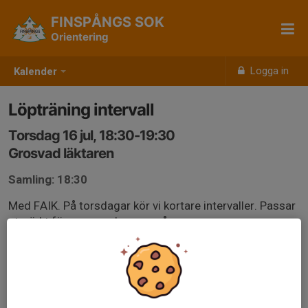
FINSPÅNGS SOK
Orientering
Logga in
Kalender
Löpträning intervall
Torsdag 16 jul, 18:30-19:30
Grosvad läktaren
Samling: 18:30
Med FAIK. På torsdagar kör vi kortare intervaller. Passar
utmärkt för yngre och prova på.