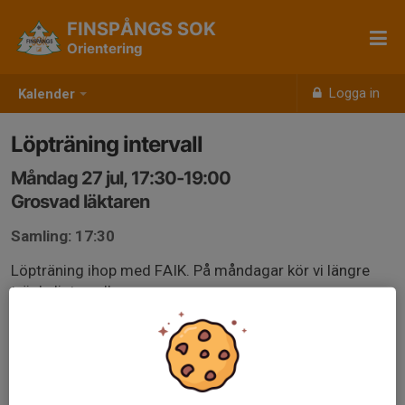
FINSPÅNGS SOK
Orientering
Logga in
Kalender
Löpträning intervall
Måndag 27 jul, 17:30-19:00
Grosvad läktaren
Samling: 17:30
Löpträning ihop med FAIK. På måndagar kör vi längre
tröskelintervaller.