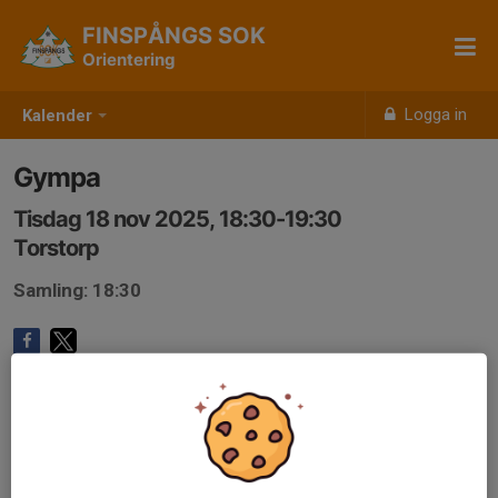
FINSPÅNGS SOK
Orientering
Logga in
Kalender
Gympa
Tisdag 18 nov 2025, 18:30-19:30
Torstorp
Samling: 18:30