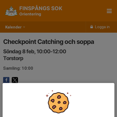
FINSPÅNGS SOK
Orientering
Logga in
Kalender
Checkpoint Catching och soppa
Söndag 8 feb, 10:00-12:00
Torstorp
Samling: 10:00