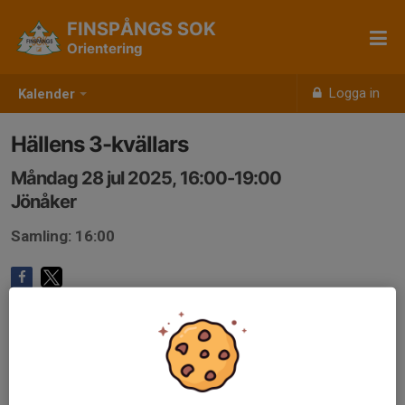
FINSPÅNGS SOK
Orientering
Logga in
Kalender
Hällens 3-kvällars
Måndag 28 jul 2025, 16:00-19:00
Jönåker
Samling: 16:00