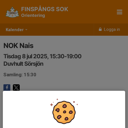
FINSPÅNGS SOK
Orientering
Logga in
Kalender
NOK Nais
Tisdag 8 jul 2025, 15:30-19:00
Duvhult Sörsjön
Samling: 15:30