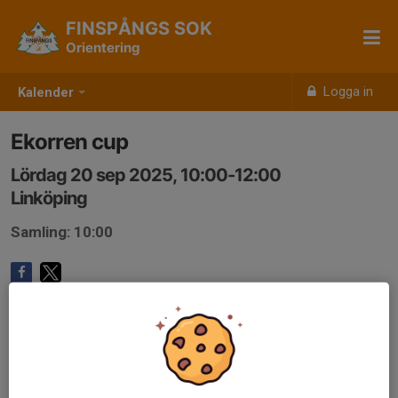
FINSPÅNGS SOK
Orientering
Logga in
Kalender
Ekorren cup
Lördag 20 sep 2025, 10:00-12:00
Linköping
Samling: 10:00