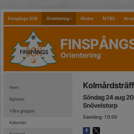
Finspångs SOK
Orientering
Skidor
MTBO
Arr
FINSPÅNG
Orientering
Kolmårdsträff
Hem
Söndag 24 aug 20
Nyheter
Snövelstorp
Våra grupper
Samling: 10:00
Kalender