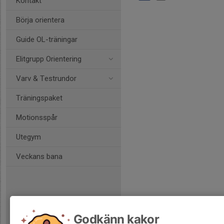
Kontakt
Börja orientera
Guide OL-träningar
Elitgrupp Orientering
Varv & Testrundor
Träningspaket
Motionsspår
Utegym
Veckans bana
Godkänn kakor