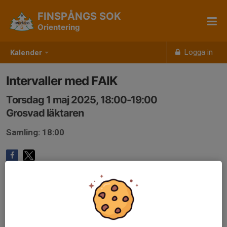
FINSPÅNGS SOK
Orientering
Logga in
Kalender
Intervaller med FAIK
Torsdag 1 maj 2025, 18:00-19:00
Grosvad läktaren
Samling: 18:00