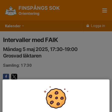
FINSPÅNGS SOK
Orientering
Logga in
Kalender
Intervaller med FAIK
Måndag 5 maj 2025, 17:30-19:00
Grosvad läktaren
Samling: 17:30