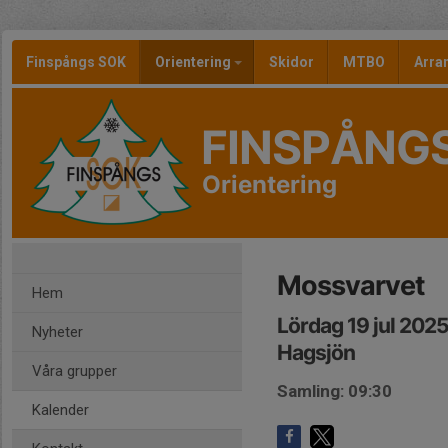
Finspångs SOK
Orientering
Skidor
MTBO
Arr
FINSPÅNG
Orientering
Mossvarvet
Hem
Lördag 19 jul 202
Nyheter
Hagsjön
Våra grupper
Samling: 09:30
Kalender