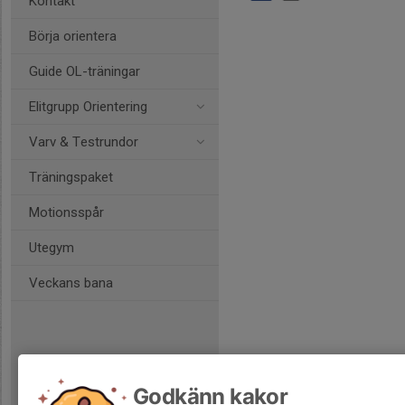
Kontakt
Börja orientera
Guide OL-träningar
Elitgrupp Orientering
Varv & Testrundor
Träningspaket
Motionsspår
Utegym
Veckans bana
Godkänn kakor