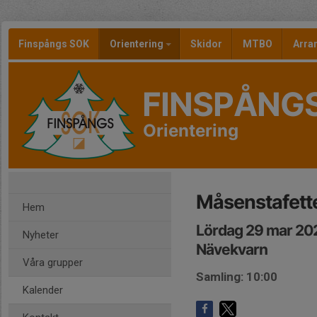
Finspångs SOK
Orientering
Skidor
MTBO
Arr
FINSPÅNG
Orientering
Måsenstafett
Hem
Lördag 29 mar 20
Nyheter
Nävekvarn
Våra grupper
Samling: 10:00
Kalender