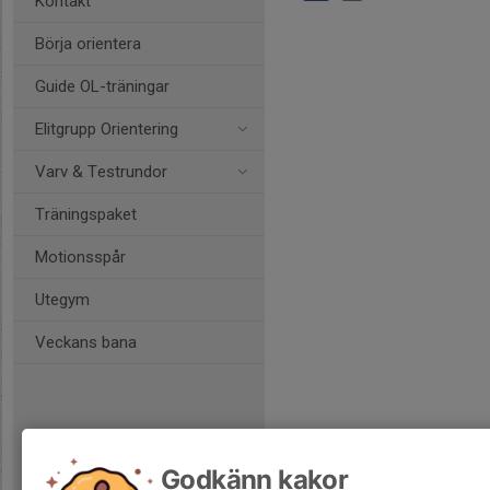
Kontakt
Börja orientera
Guide OL-träningar
Elitgrupp Orientering
Varv & Testrundor
Träningspaket
Motionsspår
Utegym
Veckans bana
Godkänn kakor