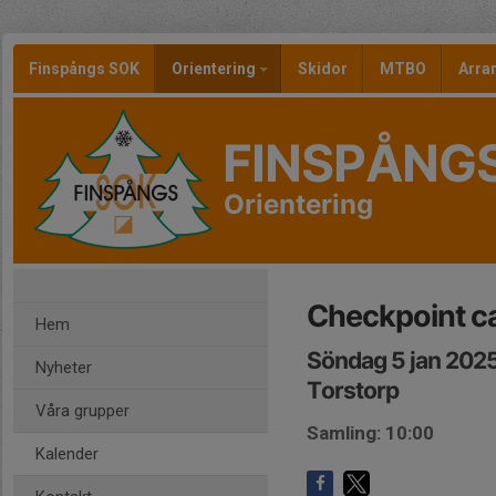
Finspångs SOK
Orientering
Skidor
MTBO
Arr
FINSPÅNG
Orientering
Checkpoint c
Hem
Söndag 5 jan 2025
Nyheter
Torstorp
Våra grupper
Samling: 10:00
Kalender