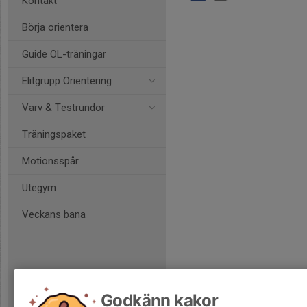
Kontakt
Börja orientera
Guide OL-träningar
Elitgrupp Orientering
Varv & Testrundor
Träningspaket
Motionsspår
Utegym
Veckans bana
Godkänn kakor