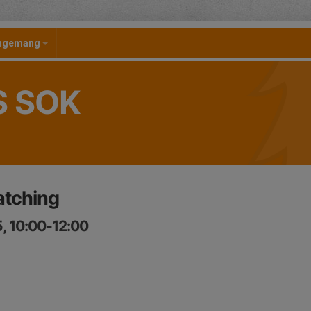
angemang
S SOK
atching
, 10:00-12:00