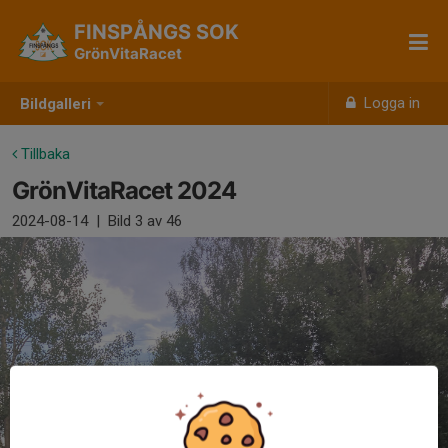
FINSPÅNGS SOK
GrönVitaRacet
Logga in
Bildgalleri
Tillbaka
GrönVitaRacet 2024
2024-08-14
|
Bild
3
av 46